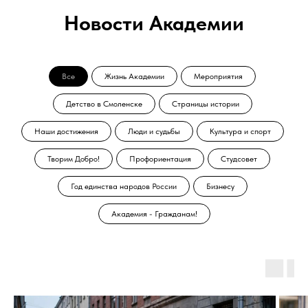
Новости Академии
Все
Жизнь Академии
Мероприятия
Детство в Смоленске
Страницы истории
Наши достижения
Люди и судьбы
Культура и спорт
Творим Добро!
Профориентация
Студсовет
Год единства народов России
Бизнесу
Академия - Гражданам!