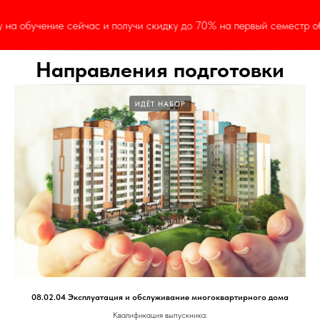
ас и получи скидку до 70% на первый семестр обучения!
ВЕ
Направления подготовки
ИДЁТ НАБОР
08.02.04 Эксплуатация и обслуживание многоквартирного дома
Квалификация выпускника: