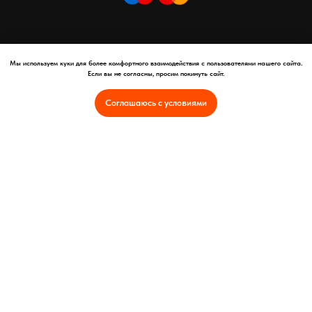
Мы используем куки для более комфортного взаимодействия с пользователями нашего сайта.
Если вы не согласны, просим покинуть сайт.
Соглашаюсь с условиями
Copyright © АНО ПО "ПАРТНЕР", 2025 год
Автономная некоммерческая организация профессионального
образования Национальная академия профессионального развития -
"Партнер"
Россия, город-герой Смоленск, улица Ленина, дом 16
ОГРН 1246700005419 ИНН 6700016053
Реквизиты
Оферта
Политика конфиденциальности и защита персональных данных
Лицензия на осуществление образовательной деятельности №Л035-
01253-67/01373899
Интеллектуальная собственность
Отказ от услуг и политика возврата