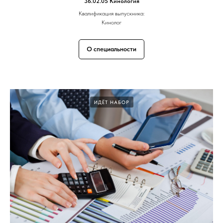
36.02.05 Кинология
Квалификация выпускника:
Кинолог
О специальности
ИДЁТ НАБОР