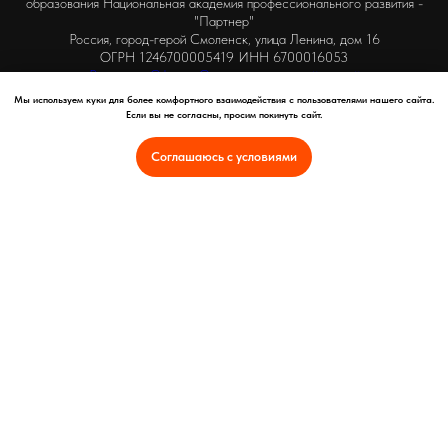
образования Национальная академия профессионального развития -
"Партнер"
Россия, город-герой Смоленск, улица Ленина, дом 16
ОГРН 1246700005419 ИНН 6700016053
Реквизиты
Оферта
Оплата иностранной картой
Политика конфиденциальности и защита персональных данных
Мы используем куки для более комфортного взаимодействия с пользователями нашего сайта.
Сведения об образовательной организации
Если вы не согласны, просим покинуть сайт.
Сведения об организации отдыха детей и их оздоровления
Лицензия на осуществление образовательной деятельности №Л035-
Соглашаюсь с условиями
01253-67/01373899
Интеллектуальная собственность
Отказ от услуг и политика возврата
Проверка документов об образовании в Рособрнадзоре
Проверка Лицензии на сайте Рособрнадзора
Санитарно-эпидемиологическое заключение Роспотребнадзора
Сайты антиэкстремистского и антитеррористического содержания
При оплате заказа банковской картой ввод реквизитов карты
происходит в системе электронных платежей ПАО АКБ «Авангард»,
который прошел сертификацию в платежных системах Visa,
MasterCard и МИР. Представленные Вами данные полностью
защищены и никто, включая наш интернет-магазин, не может их
получить.