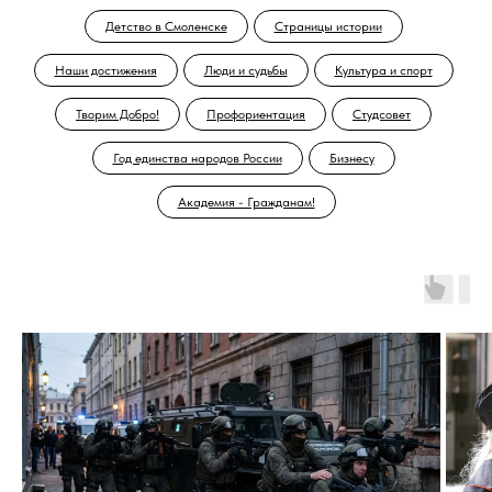
Детство в Смоленске
Страницы истории
Наши достижения
Люди и судьбы
Культура и спорт
Творим Добро!
Профориентация
Студсовет
Год единства народов России
Бизнесу
Академия - Гражданам!