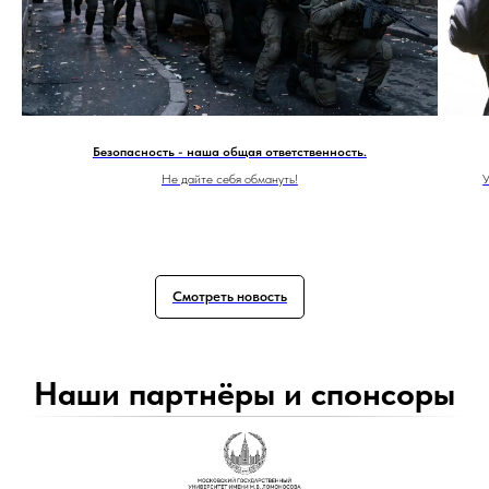
Безопасность - наша общая ответственность.
Не дайте себя обмануть!
У
Смотреть новость
Наши партнёры и спонсоры