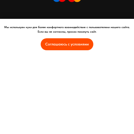
Мы используем куки для более комфортного взаимодействия с пользователями нашего сайта.
Если вы не согласны, просим покинуть сайт.
Соглашаюсь с условиями
Copyright © АНО ПО "ПАРТНЕР", 2025 год
Автономная некоммерческая организация профессионального
образования Национальная академия профессионального развития -
"Партнер"
Россия, город-герой Смоленск, улица Ленина, дом 16
ОГРН 1246700005419 ИНН 6700016053
Реквизиты
Оферта
Политика конфиденциальности и защита персональных данных
Лицензия на осуществление образовательной деятельности №Л035-
01253-67/01373899
Интеллектуальная собственность
Отказ от услуг и политика возврата