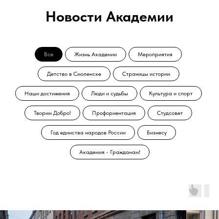
Новости Академии
Все
Жизнь Академии
Мероприятия
Детство в Смоленске
Страницы истории
Наши достижения
Люди и судьбы
Культура и спорт
Творим Добро!
Профориентация
Студсовет
Год единства народов России
Бизнесу
Академия - Гражданам!