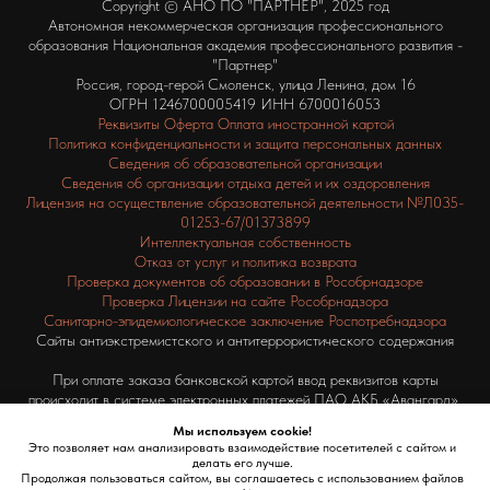
Copyright © АНО ПО "ПАРТНЕР", 2025 год
Автономная некоммерческая организация профессионального
образования Национальная академия профессионального развития -
"Партнер"
Россия, город-герой Смоленск, улица Ленина, дом 16
ОГРН 1246700005419 ИНН 6700016053
Реквизиты
Оферта
Оплата иностранной картой
Политика конфиденциальности и защита персональных данных
Сведения об образовательной организации
Сведения об организации отдыха детей и их оздоровления
Лицензия на осуществление образовательной деятельности №Л035-
01253-67/01373899
Интеллектуальная собственность
Отказ от услуг и политика возврата
Проверка документов об образовании в Рособрнадзоре
Проверка Лицензии на сайте Рособрнадзора
Санитарно-эпидемиологическое заключение Роспотребнадзора
Сайты антиэкстремистского и антитеррористического содержания
При оплате заказа банковской картой ввод реквизитов карты
происходит в системе электронных платежей ПАО АКБ «Авангард»,
который прошел сертификацию в платежных системах Visa,
Мы используем cookie!
MasterCard и МИР. Представленные Вами данные полностью
Это позволяет нам анализировать взаимодействие посетителей с сайтом и
защищены и никто, включая наш интернет-магазин, не может их
делать его лучше.
получить.
Продолжая пользоваться сайтом, вы соглашаетесь с использованием файлов