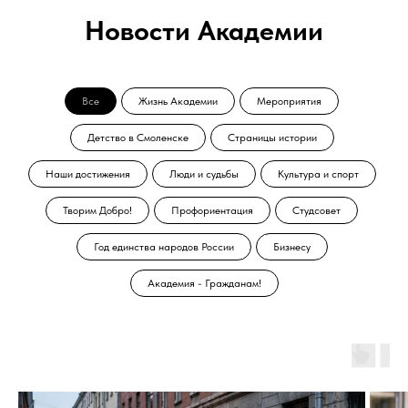
Новости Академии
Все
Жизнь Академии
Мероприятия
Детство в Смоленске
Страницы истории
Наши достижения
Люди и судьбы
Культура и спорт
Творим Добро!
Профориентация
Студсовет
Год единства народов России
Бизнесу
Академия - Гражданам!