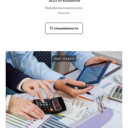
36.02.05 Кинология
Квалификация выпускника:
Кинолог
О специальности
ИДЁТ НАБОР