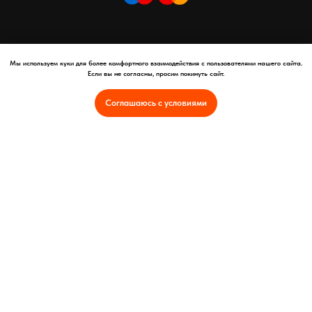
Мы используем куки для более комфортного взаимодействия с пользователями нашего сайта.
Если вы не согласны, просим покинуть сайт.
Соглашаюсь с условиями
Copyright © АНО ПО "ПАРТНЕР", 2025 год
Автономная некоммерческая организация профессионального
образования Национальная академия профессионального развития -
"Партнер"
Россия, город-герой Смоленск, улица Ленина, дом 16
ОГРН 1246700005419 ИНН 6700016053
Реквизиты
Оферта
Политика конфиденциальности и защита персональных данных
Лицензия на осуществление образовательной деятельности №Л035-
01253-67/01373899
Интеллектуальная собственность
Отказ от услуг и политика возврата