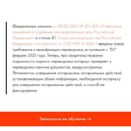
Федеральным законом
от 08.08.2024 № 251-ФЗ «О внесении
изменений в отдельные законодательные акты Российской
Федерации»
в статью 81
Основ законодательства Российской
Федерации о нотариате» от 11.02.1993 N 4462-1
введены новые
требования к квалификации переводчика,
вступившие с "05"
февраля 2025 года
. Теперь, при свидетельствовании
подлинности подписи переводчика нотариус проверяет у
переводчика наличие документов, предусмотренных
Регламентом совершения нотариусами нотариальных действий,
устанавливающим объем информации, необходимой нотариусу
для совершения нотариальных действий, и способ ее
фиксирования.
Записаться на обучение