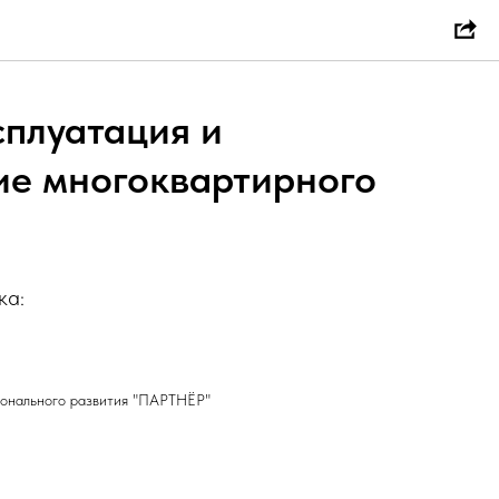
сплуатация и
ие многоквартирного
ка:
онального развития "ПАРТНЁР"